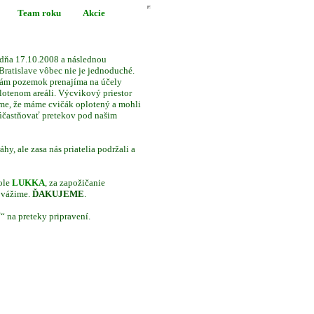
Team roku
Akcie
 dňa 17.10.2008 a následnou
ratislave vôbec nie je jednoduché.
nám pozemok prenajíma na účely
plotenom areáli. Výcvikový priestor
žime, že máme cvičák oplotený a mohli
 zúčastňovať pretekov pod našim
y, ale zasa nás priatelia podržali a
ole
LUKKA
, za zapožičanie
 vážime.
ĎAKUJEME
.
“ na preteky pripravení.