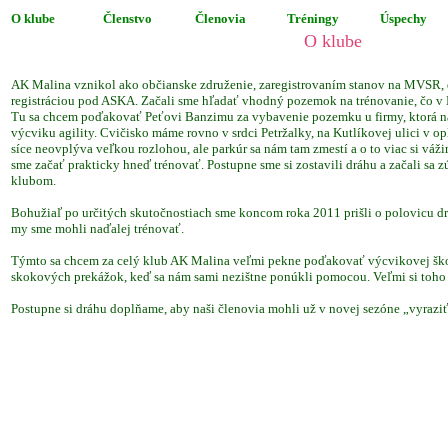
O klube
Členstvo
Členovia
Tréningy
Úspechy
O klube
AK Malina vznikol ako občianske združenie, zaregistrovaním stanov na MVSR,
registráciou pod ASKA. Začali sme hľadať vhodný pozemok na trénovanie, čo v B
Tu sa chcem poďakovať Peťovi Banzimu za vybavenie pozemku u firmy, ktorá 
výcviku agility. Cvičisko máme rovno v srdci Petržalky, na Kutlíkovej ulici v o
síce neovplýva veľkou rozlohou, ale parkúr sa nám tam zmestí a o to viac si vá
sme začať prakticky hneď trénovať. Postupne sme si zostavili dráhu a začali sa
klubom.
Bohužiaľ po určitých skutočnostiach sme koncom roka 2011 prišli o polovicu dráh
my sme mohli naďalej trénovať.
Týmto sa chcem za celý klub AK Malina veľmi pekne poďakovať výcvikovej šk
skokových prekážok, keď sa nám sami nezištne ponúkli pomocou. Veľmi si toho
Postupne si dráhu doplňame, aby naši členovia mohli už v novej sezóne „vyraziť