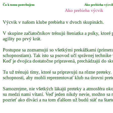
Čo k tomu potrebujem
Ako prebieha výcvi
Ako prebieha výcvik
Výcvik v našom klube prebieha v dvoch skupinách.
V skupine začiatočníkov trénujú šteniatka a psíky, ktoré
agility po prvý krát.
Postupne sa zoznamujú so všetkými prekážkami (primer
schopnostiam). Tak isto sa psovod učí správnej technike
Keď je dvojica dostatočne pripravená, prechádzajú do sk
Tu už trénujú tímy, ktoré sa pripravujú na rôzne preteky
schopnosti, aby mohli reprezentovať klub na úrovni pret
Samozrejme, nie všetkých lákajú preteky a atmosféra oko
su medzi nami vítaní. Veď jeden nikdy nevie, možno sa r
pozrieť ako diváci a na tom ďalšom už budú stáť na štart